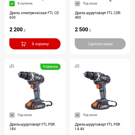
В наличии
Под заказ
Дрель электрическая FTL CD
Дрель шуруповерт FTL CSR
600
400
2 200
2 500
р.
р.
В корзину
Сделать заказ
Новинка
Под заказ
Под заказ
Дрель-шуруповерт FTL PSR
Дрель-шуруповерт FTL PSR
18V
14.4V