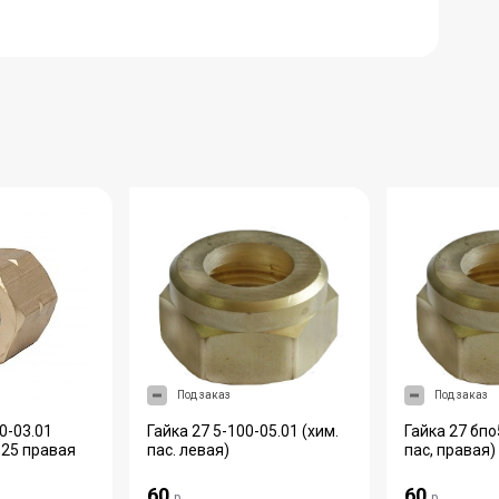
Под заказ
Под заказ
0-03.01
Гайка 27 5-100-05.01 (хим.
Гайка 27 бпо
,25 правая
пас. левая)
пас, правая)
60
60
р.
р.