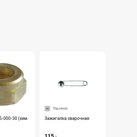
Под заказ
Под зака
5-000-30 (хим.
Зажигалка сварочная
Мундштук вн. Р1
Редиус
115
140
р.
р.