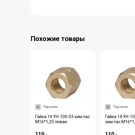
Похожие товары
Под заказ
Под заказ
ЗП №3П
Гайка 14 УН-100-03 хим.пас
Гайка 14 УН-10
М16*1,25 левая
хим.пас М16*1
110
110
р.
р.