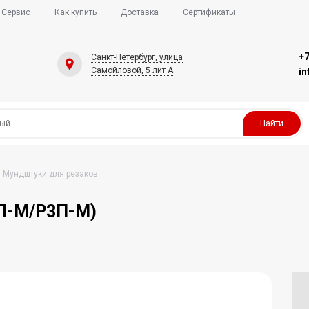
Сервис
Как купить
Доставка
Сертификаты
+7
Санкт-Петербург, улица
Самойловой, 5 лит А
i
Найти
Мундштуки для резаков
П-М/Р3П-М)