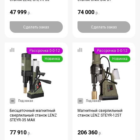
47 999
74 000
р.
р.
Сделать заказ
Сделать заказ
Рассрочка 0-0-12
Рассрочка 0-0-12
Новинка
Новинка
Под заказ
Под заказ
Бесщеточный магнитный
Магнитный сверлильный
сверлильный станок LENZ
станок LENZ STEYR-125T
STEYR-35 MAX
77 910
206 360
р.
р.