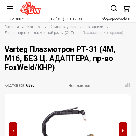
8 812 980-26-86
+7 (911) 181-17-90
info@goodweld.ru
Главная
Каталог
Комплектующие и расходники
Для аппаратов плазменной резки (CUT)
Плазмотроны (горелки)
Varteg Плазмотрон РТ-31 (4М,
М16, БЕЗ Ц. АДАПТЕРА, пр-во
FoxWeld/КНР)
Код товара:
6296
Нет отзывов