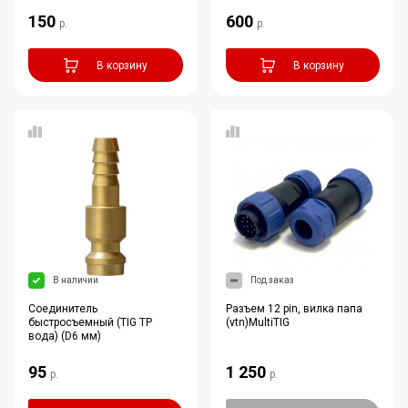
150
600
р.
р.
В корзину
В корзину
В наличии
Под заказ
Соединитель
Разъем 12 pin, вилка папа
быстросъемный (TIG TP
(vtn)MultiTIG
вода) (D6 мм)
95
1 250
р.
р.