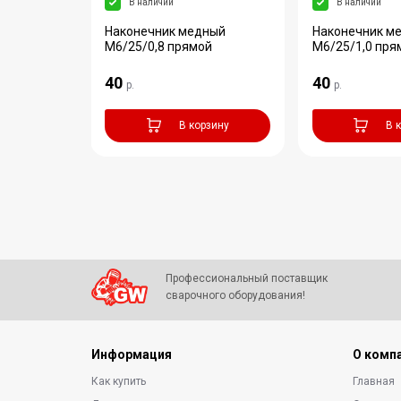
В наличии
В наличии
 алюминий
Наконечник медный
Наконечник м
M6/25/0,8 прямой
M6/25/1,0 пря
40
40
р.
р.
аказ
В корзину
В 
Профессиональный поставщик
сварочного оборудования!
Информация
О комп
Как купить
Главная