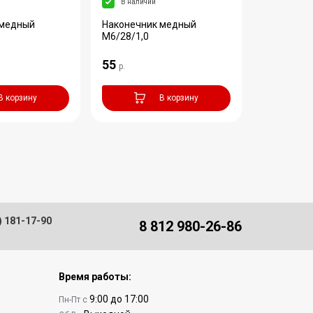
В наличии
В налич
 медный
Наконечник медный
Наконечн
M6/28/1,0
M6/28/1,2
55
55
р.
р.
В корзину
В корзину
) 181-17-90
8 812 980-26-86
Время работы:
9:00 до 17:00
Пн-Пт с