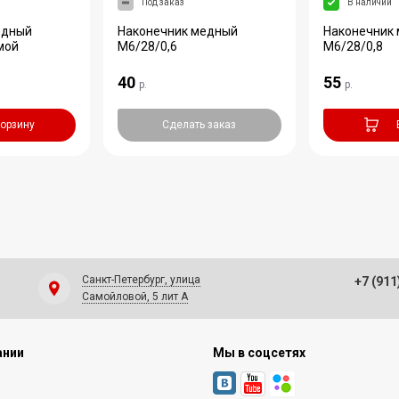
Под заказ
В наличии
едный
Наконечник медный
Наконечник
мой
M6/28/0,6
M6/28/0,8
40
55
р.
р.
корзину
Сделать заказ
Санкт-Петербург, улица
+7 (911
Самойловой, 5 лит А
ании
Мы в соцсетях