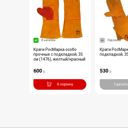
В наличии
Под заказ
11 белая
Краги РосМарка особо
Краги РосМарк
прочные с подкладкой, 35
подкладкой, 35
см (1476), желтый/красный
600
530
р.
р.
аказ
В корзину
Сделать