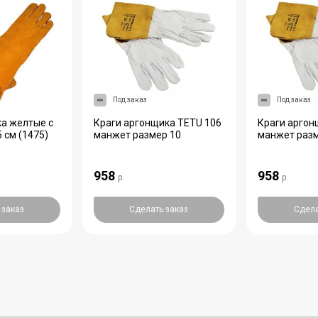
Под заказ
Под заказ
а желтые с
Краги аргонщика TETU 106
Краги аргон
 см (1475)
манжет размер 10
манжет разм
958
958
р.
р.
 заказ
Сделать заказ
Сдела