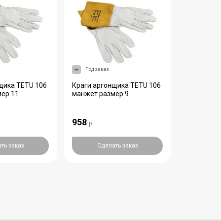
Под заказ
Под зака
щика TETU 106
Краги аргонщика TETU 106
Краги сва
ер 11
манжет размер 9
КС-16 КО
черные
958
990
р.
р.
ть заказ
Сделать заказ
Сде