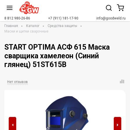
8 812 980-26-86
+7 (911) 181-17-90
info@goodweld.ru
Главная
Каталог
Средства защиты
Маски и щитки сварочные
START OPTIMA АСФ 615 Маска
сварщика хамелеон (Синий
глянец) 51ST615B
Нет отзывов