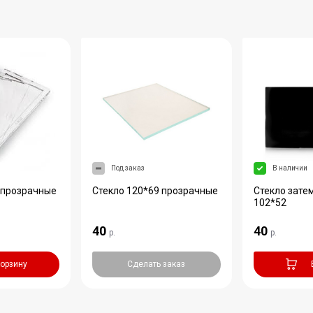
Под заказ
В наличии
 прозрачные
Стекло 120*69 прозрачные
Стекло зате
102*52
40
40
р.
р.
корзину
Сделать заказ