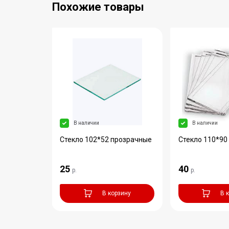
Похожие товары
В наличии
В наличии
е
Стекло 102*52 прозрачные
Стекло 110*90
33*114
25
40
р.
р.
зину
В корзину
В 