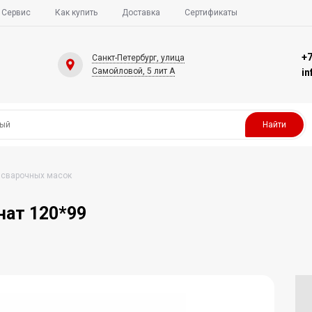
Сервис
Как купить
Доставка
Сертификаты
+7
Санкт-Петербург, улица
Самойловой, 5 лит А
i
Найти
 сварочных масок
нат 120*99