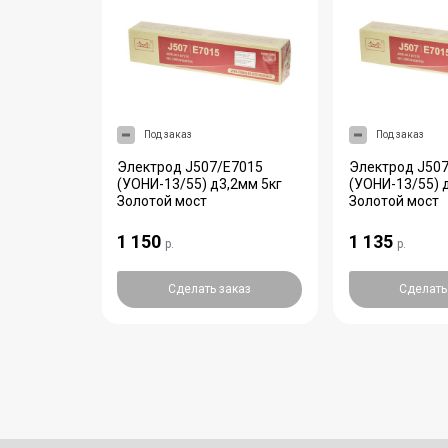
Под заказ
Под заказ
2U
Электрод J507/E7015
Электрод J50
(5кг)
(УОНИ-13/55) д3,2мм 5кг
(УОНИ-13/55) 
Золотой мост
Золотой мост
1 150
1 135
р.
р.
аказ
Сделать заказ
Сделать