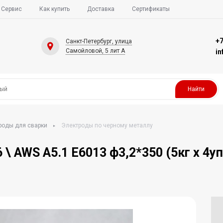
Сервис
Как купить
Доставка
Сертификаты
+7
Санкт-Петербург, улица
Самойловой, 5 лит А
i
Найти
роды для сварки
Электроды по черному металлу
 AWS A5.1 E6013 ф3,2*350 (5кг х 4уп,