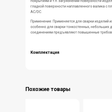
покрытиям и т.п. загрязнений поверхности изд
гладкой поверхности наплавленного валика с п
AC/DC.
Применение:
Применяется для сварки изделий и
особенно для сварки тонкостенных, небольших д
соединениям предъявляют повышенные требован
Комплектация
Похожие товары