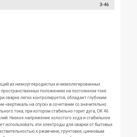
Э-46
укций из низкоуглеродистых и низколегированных
х пространственных положениях на постоянном токе
ри сварке легко контролируется, обладает глубоким
и «вертикаль на спуск» в сочетании со значительно
ого тока, при котором стабильно горит дуга, ОК 46
лий. Низкое напряжение холостого хода и стабильное
ет использовать эти электроды для сварки от бытовых
вствительностью к ржавчине, грунтовке, цинковым