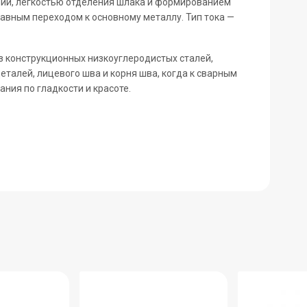
елий, легкостью отделения шлака и формированием
лавным переходом к основному металлу. Тип тока —
з конструкционных низкоуглеродистых сталей,
еталей, лицевого шва и корня шва, когда к сварным
ия по гладкости и красоте.