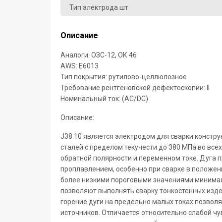
Тип электрода шт
Описание
Аналоги:
ОЗС-12, ОК 46
AWS:
E6013
Тип покрытия:
рутилово-целлюлозное
Требование рентгеновской дефектоскопии:
II
Номинальный ток:
(AC/DC)
Описание:
J38.10 является электродом для сварки констр
сталей с пределом текучести до 380 МПа во все
обратной полярности и переменном токе. Дуга п
проплавлением, особенно при сварке в положени
более низкими пороговыми значениями минимальн
позволяют выполнять сварку тонкостенных изде
горение дуги на предельно малых токах позволя
источников. Отличается относительно слабой чу