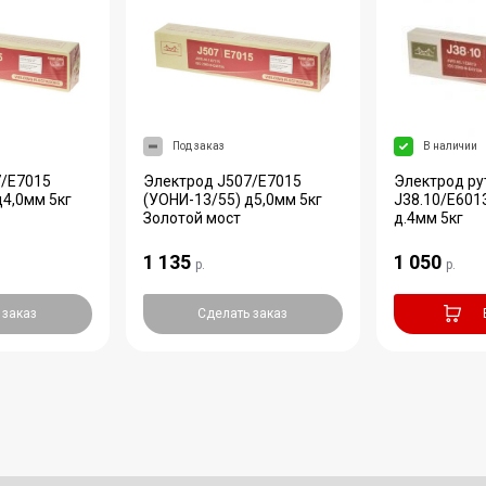
Под заказ
В наличии
7/E7015
Электрод J507/E7015
Электрод р
д4,0мм 5кг
(УОНИ-13/55) д5,0мм 5кг
J38.10/E6013
Золотой мост
д.4мм 5кг
1 135
1 050
р.
р.
 заказ
Сделать заказ