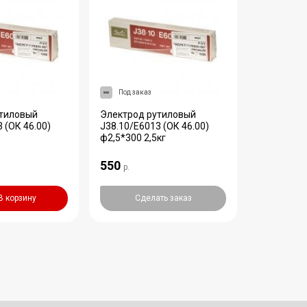
Под заказ
Под зака
утиловый
Электрод рутиловый
Электрод 
 (ОК 46.00)
J38.10/E6013 (ОК 46.00)
ф3,2мм 5к
ф2,5*300 2,5кг
550
1 115
р.
р.
В корзину
Сделать заказ
Сде