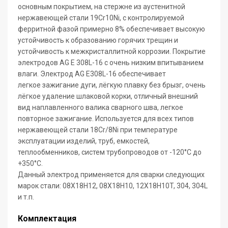
основным покрытием, на стержне из аустенитной
нержавеющей стали 19Cr10Ni, с контролируемой
ферритной фазой примерно 8% обеспечивает высокую
устойчивость к образованию горячих трещин и
устойчивость к межкристаллитной коррозии. Покрытие
электродов AG E 308L-16 с очень низким впитыванием
влаги. Электрод AG E308L-16 обеспечивает
легкое зажигание дуги, лёгкую плавку без брызг, очень
лёгкое удаление шлаковой корки, отличный внешний
вид наплавленного валика сварного шва, легкое
повторное зажигание. Используется для всех типов
нержавеющей стали 18Cr/8Ni при температуре
эксплуатации изделий, труб, емкостей,
теплообменников, систем трубопроводов от -120°С до
+350°С.
Данный электрод применяется для сварки следующих
марок стали: 08X18H12, 08X18H10, 12X18H10T, 304, 304L
и т.п.
Комплектация