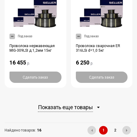
Под заказ
Под заказ
Проволока нержавеющая
Проволока сварочная ER
MIG-309LSI д.1,2мм 15кг
316LSi d=1,0 5кг
16 455
6 250
р.
р.
Сделать заказ
Сделать заказ
Показать еще товары
Найдено товаров:
16
1
2