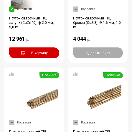
В наличии
Под заказ
Пруток сварочный TIG,
Пруток сварочный TIG,
латунь (CuZn40), ф 2,0 мм,
бронза (CuSi3), Ø 1,6 мм, 1,0
5,0 кг
кг
12 961
4 044
р.
р.
В корзину
Сделать заказ
Новинка
Новинка
Под заказ
Под заказ
Пруток сварочный TIG,
Пруток сварочный TIG,