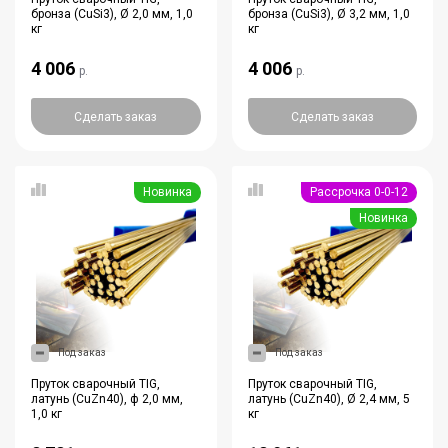
бронза (CuSi3), Ø 2,0 мм, 1,0
бронза (CuSi3), Ø 3,2 мм, 1,0
кг
кг
4 006
4 006
р.
р.
Сделать заказ
Сделать заказ
Новинка
Рассрочка 0-0-12
Новинка
Под заказ
Под заказ
Пруток сварочный TIG,
Пруток сварочный TIG,
латунь (CuZn40), ф 2,0 мм,
латунь (CuZn40), Ø 2,4 мм, 5
1,0 кг
кг